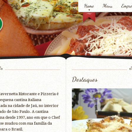
Home
Menu
Empre
Destaques
avernetta Ristorante e Pizzeria é
quena cantina italiana
zada na cidade de Jaú, no interior
ado de São Paulo. A cantina
na desde 1997, ano em que o Chef
 se mudou com sua família da
para o Brasil.