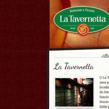
La Tavernetta
O La T
uma pe
locali
do Est
funcio
Stucin
Itália 