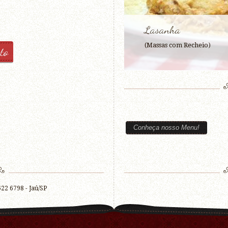
Lasanha
(Massas com Recheio)
to
Conheça nosso Menu!
622 6798 - Jaú/SP