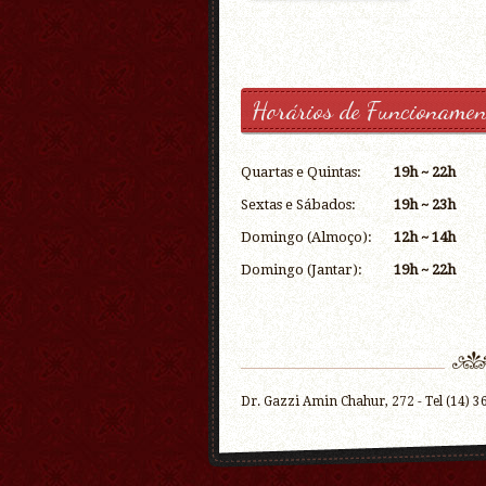
Horários de Funcionamen
Quartas e Quintas:
19h ~ 22h
Sextas e Sábados:
19h ~ 23h
Domingo (Almoço):
12h ~ 14h
Domingo (Jantar):
19h ~ 22h
Dr. Gazzi Amin Chahur, 272 - Tel (14) 3