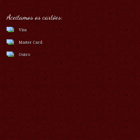
Aceitamos os cartões:
Visa
Master Card
Outro